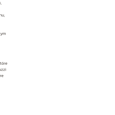
,
nu,
snym
tóre
uzzi
re