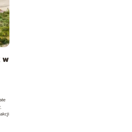
k w
ałe
,
akcji