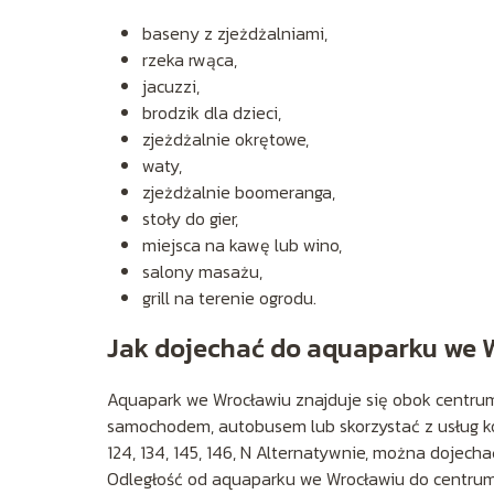
baseny z zjeżdżalniami,
rzeka rwąca,
jacuzzi,
brodzik dla dzieci,
zjeżdżalnie okrętowe,
waty,
zjeżdżalnie boomeranga,
stoły do gier,
miejsca na kawę lub wino,
salony masażu,
grill na terenie ogrodu.
Jak dojechać do aquaparku we 
Aquapark we Wrocławiu znajduje się obok centr
samochodem, autobusem lub skorzystać z usług komun
124, 134, 145, 146, N Alternatywnie, można dojechać
Odległość od aquaparku we Wrocławiu do centrum