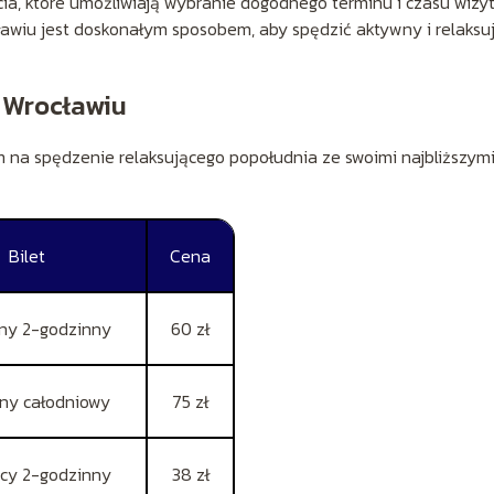
ia, które umożliwiają wybranie dogodnego terminu i czasu wizy
awiu jest doskonałym sposobem, aby spędzić aktywny i relaksu
 Wrocławiu
na spędzenie relaksującego popołudnia ze swoimi najbliższymi
Bilet
Cena
ny 2-godzinny
60 zł
ny całodniowy
75 zł
ęcy 2-godzinny
38 zł