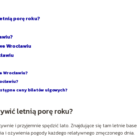
etnią porę roku?
awiu?
we Wrocławiu
cławiu
we Wrocławiu?
ocławiu?
stępne ceny biletów ulgowych?
ywić letnią porę roku?
ywnie i przyjemnie spędzić lato. Znajdujące się tam letnie base
enia i ożywienia pogody każdego relatywnego zmęczonego dnia.