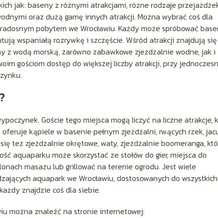
kich jak: baseny z różnymi atrakcjami, różne rodzaje przejażdżek
odnymi oraz dużą gamę innych atrakcji. Można wybrać coś dla
tnim radosnym pobytem we Wrocławiu. Każdy może spróbować base
ntują wspaniałą rozrywkę i szczęście. Wśród atrakcji znajdują się
 z wodą morską, zarówno zabawkowe zjeżdżalnie wodne, jak i
oim gościom dostęp do większej liczby atrakcji, przy jednocze
zynku.
?
oczynek. Goście tego miejsca mogą liczyć na liczne atrakcje, k
oferuje kąpiele w basenie pełnym zjeżdżalni, rwących rzek, jac
się też zjeżdżalnie okrętowe, waty, zjeżdżalnie boomeranga, któ
ć aquaparku może skorzystać ze stołów do gier, miejsca do
lonach masażu lub grillować na terenie ogrodu. Jest wiele
dzających aquapark we Wrocławiu, dostosowanych do wszystkich
ażdy znajdzie coś dla siebie.
u można znaleźć na stronie internetowej: