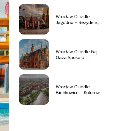
Wrocław Osiedle
Jagodno – Rezydencja
w Zgodzie z Naturą
Wrocław Osiedle Gaj –
Oaza Spokoju i
Aktywności
Wrocław Osiedle
Bieńkowice – Kolorowy
Kawałek Miasta z
Wyjątkowym
Charakterem