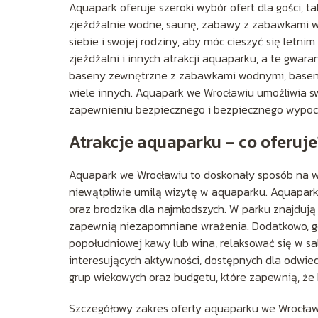
Aquapark oferuje szeroki wybór ofert dla gości, ta
zjeżdżalnie wodne, saunę, zabawy z zabawkami w
siebie i swojej rodziny, aby móc cieszyć się le
zjeżdżalni i innych atrakcji aquaparku, a te gwara
baseny zewnętrzne z zabawkami wodnymi, baseny
wiele innych. Aquapark we Wrocławiu umożliwia sw
zapewnieniu bezpiecznego i bezpiecznego wypoc
Atrakcje aquaparku – co oferuje
Aquapark we Wrocławiu to doskonały sposób na wyp
niewątpliwie umilą wizytę w aquaparku. Aquapark 
oraz brodzika dla najmłodszych. W parku znajdują 
zapewnią niezapomniane wrażenia. Dodatkowo, goś
popołudniowej kawy lub wina, relaksować się w sa
interesujących aktywności, dostępnych dla odwie
grup wiekowych oraz budgetu, które zapewnią, że k
Szczegółowy zakres oferty aquaparku we Wrocławi