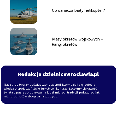
Co oznacza biały helikopter?
Klasy okrętów wojskowych –
Rangi okretów
Redakcja dzielnicewroclawia.pl
Nasz blog tworzy doświadczony zespół, który dzieli się rzetelną
wiedzą o społeczeństwie, turystyce i kulturze. Łączymy ciekawość
świata z pasją do odkrywania ludzi, miejsc i tradycji, pokazując, jak
różnorodność wzbogaca nasze życie.