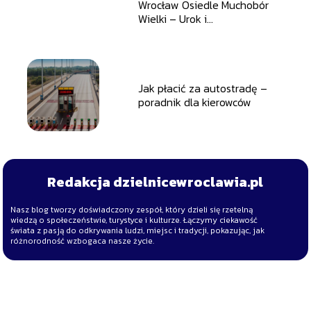
Wrocław Osiedle Muchobór
Wielki – Urok i
Funkcjonalność W Jedenym
Miejscu
Jak płacić za autostradę –
poradnik dla kierowców
Redakcja dzielnicewroclawia.pl
Nasz blog tworzy doświadczony zespół, który dzieli się rzetelną
wiedzą o społeczeństwie, turystyce i kulturze. Łączymy ciekawość
świata z pasją do odkrywania ludzi, miejsc i tradycji, pokazując, jak
różnorodność wzbogaca nasze życie.