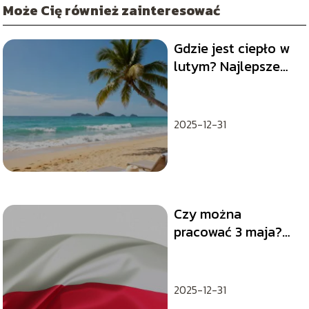
Może Cię również zainteresować
Gdzie jest ciepło w
lutym? Najlepsze
kierunki na wyjazd
2025-12-31
Czy można
pracować 3 maja?
Sprawdź, czy to
święto wpływa na
Twój dzień pracy.
2025-12-31