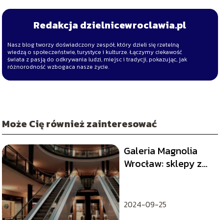
Redakcja dzielnicewroclawia.pl
Nasz blog tworzy doświadczony zespół, który dzieli się rzetelną
wiedzą o społeczeństwie, turystyce i kulturze. Łączymy ciekawość
świata z pasją do odkrywania ludzi, miejsc i tradycji, pokazując, jak
różnorodność wzbogaca nasze życie.
Może Cię również zainteresować
Galeria Magnolia
Wrocław: sklepy z
obuwiem, które
warto odwiedzić
2024-09-25