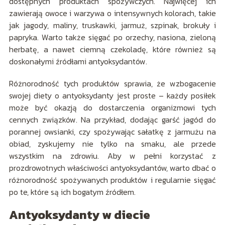
dostępnych produktach spożywczych. Najwięcej ich
zawierają owoce i warzywa o intensywnych kolorach, takie
jak jagody, maliny, truskawki, jarmuż, szpinak, brokuły i
papryka. Warto także sięgać po orzechy, nasiona, zieloną
herbatę, a nawet ciemną czekoladę, które również są
doskonałymi źródłami antyoksydantów.
Różnorodność tych produktów sprawia, że wzbogacenie
swojej diety o antyoksydanty jest proste – każdy posiłek
może być okazją do dostarczenia organizmowi tych
cennych związków. Na przykład, dodając garść jagód do
porannej owsianki, czy spożywając sałatkę z jarmużu na
obiad, zyskujemy nie tylko na smaku, ale przede
wszystkim na zdrowiu. Aby w pełni korzystać z
prozdrowotnych właściwości antyoksydantów, warto dbać o
różnorodność spożywanych produktów i regularnie sięgać
po te, które są ich bogatym źródłem.
Antyoksydanty w diecie