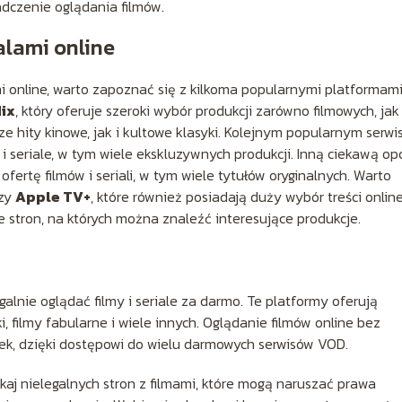
adczenie oglądania filmów.
ialami online
ami online, warto zapoznać się z kilkoma popularnymi platformami
lix
, który oferuje szeroki wybór produkcji zarówno filmowych, jak 
 hity kinowe, jak i kultowe klasyki. Kolejnym popularnym serw
 i seriale, w tym wiele ekskluzywnych produkcji. Inną ciekawą op
 ofertę filmów i seriali, w tym wiele tytułów oryginalnych. Warto
czy
Apple TV+
, które również posiadają duży wybór treści online
le stron, na których można znaleźć interesujące produkcje.
galnie oglądać filmy i seriale za darmo. Te platformy oferują
ki, filmy fabularne i wiele innych. Oglądanie filmów online bez
lwiek, dzięki dostępowi do wielu darmowych serwisów VOD.
aj nielegalnych stron z filmami, które mogą naruszać prawa