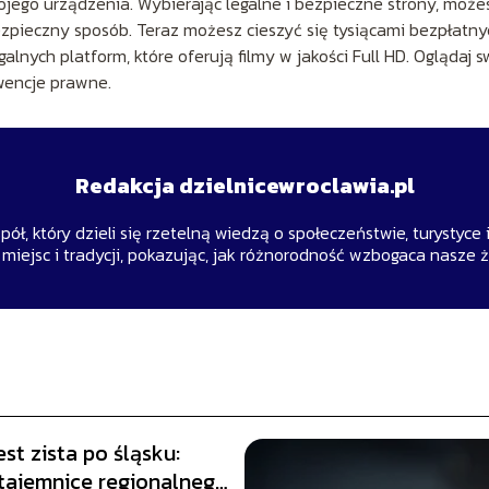
wojego urządzenia. Wybierając legalne i bezpieczne strony, może
ezpieczny sposób. Teraz możesz cieszyć się tysiącami bezpłatny
galnych platform, które oferują filmy w jakości Full HD. Oglądaj s
kwencje prawne.
Redakcja dzielnicewroclawia.pl
ł, który dzieli się rzetelną wiedzą o społeczeństwie, turystyce
 miejsc i tradycji, pokazując, jak różnorodność wzbogaca nasze ż
est zista po śląsku:
 tajemnice regionalnego