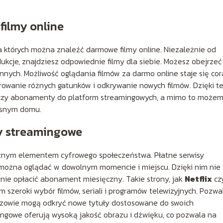
filmy online
na których można znaleźć darmowe filmy online. Niezależnie od
ukcje, znajdziesz odpowiednie filmy dla siebie. Możesz obejrzeć
e innych. Możliwość oglądania filmów za darmo online staje się co
orowanie różnych gatunków i odkrywanie nowych filmów. Dzięki 
 czy abonamenty do platform streamingowych, a mimo to może
łasnym domu.
sy streamingowe
cznym elementem cyfrowego społeczeństwa. Płatne serwisy
e można oglądać w dowolnym momencie i miejscu. Dzięki nim nie
edynie opłacić abonament miesięczny. Takie strony, jak
Netflix
cz
m szeroki wybór filmów, seriali i programów telewizyjnych. Pozwa
widzowie mogą odkryć nowe tytuły dostosowane do swoich
ingowe oferują wysoką jakość obrazu i dźwięku, co pozwala na