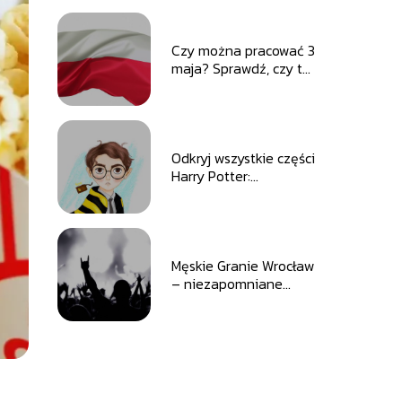
Czy można pracować 3
maja? Sprawdź, czy to
święto wpływa na
Twój dzień pracy.
Odkryj wszystkie części
Harry Potter:
przewodnik po
filmowej serii
Męskie Granie Wrocław
– niezapomniane
muzyczne wydarzenie