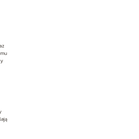
raz
temu
my
y
lają