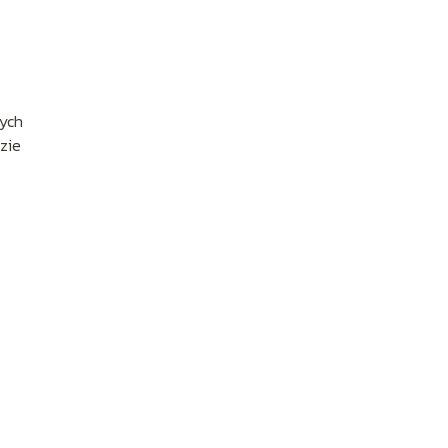
rych
zie