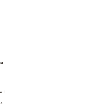
mi.
w i
te