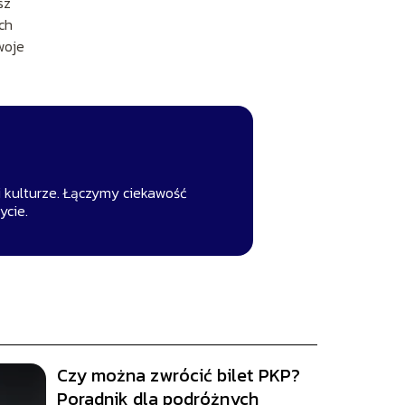
sz
ch
woje
 i kulturze. Łączymy ciekawość
ycie.
Czy można zwrócić bilet PKP?
Poradnik dla podróżnych