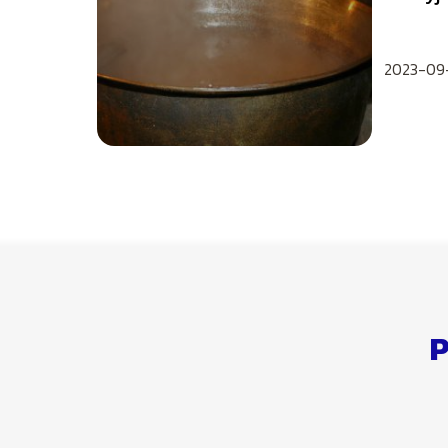
słowni
2023-09
P