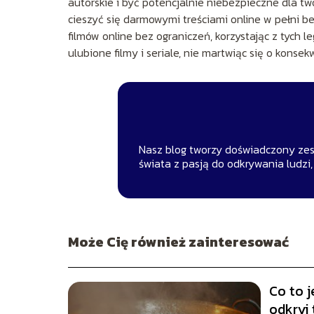
autorskie i być potencjalnie niebezpieczne dla t
cieszyć się darmowymi treściami online w pełni b
filmów online bez ograniczeń, korzystając z tych le
ulubione filmy i seriale, nie martwiąc się o konse
Nasz blog tworzy doświadczony zespó
świata z pasją do odkrywania ludzi,
Może Cię również zainteresować
Co to j
odkryj