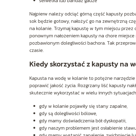
serwetka lub bandaż gauze
Najpierw należy odciąć górną część kapusty pozbaw
sok będzie gotowy, nałożyć go na zewnętrzną czę
na kolanie. Trzymaj kapustę w tym miejscu przez 
ponownym nałożeniem kapusty na chore miejsce n
pozbawionym dolegliwości bachora. Tak przeprow
czasie.
Kiedy skorzystać z kapusty na w
Kapusta na wodę w kolanie to potężne narzędzie 
poprawić jakość życia. Rozgrzany liść kapusty na
skutecznie wykorzystać w wielu innych sytuacjach
gdy w kolanie pojawiły się stany zapalne,
gdy są dolegliwości bólowe,
gdy mamy doświadczenia bół dyskopatii,
gdy naszym problemem jest osłabienie stawu
gdy mamy wystąpić zapalenie, zwichnięcie lub