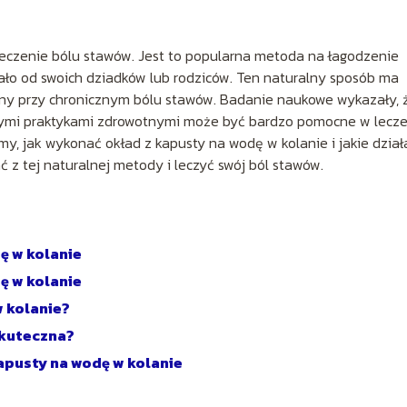
eczenie bólu stawów. Jest to popularna metoda na łagodzenie
szało od swoich dziadków lub rodziców. Ten naturalny sposób ma
cany przy chronicznym bólu stawów. Badanie naukowe wykazały, 
nymi praktykami zdrowotnymi może być bardzo pomocne w lecze
, jak wykonać okład z kapusty na wodę w kolanie i jakie dział
 z tej naturalnej metody i leczyć swój ból stawów.
ę w kolanie
ę w kolanie
w kolanie?
skuteczna?
apusty na wodę w kolanie