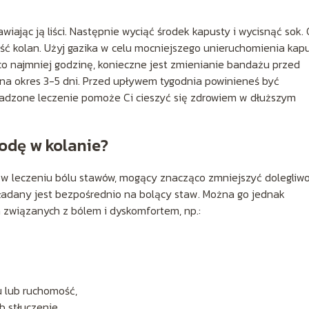
iając ją liści. Następnie wyciąć środek kapusty i wycisnąć sok.
ść kolan. Użyj gazika w celu mocniejszego unieruchomienia kap
co najmniej godzinę, konieczne jest zmienianie bandażu przed
a okres 3-5 dni. Przed upływem tygodnia powinieneś być
adzone leczenie pomoże Ci cieszyć się zdrowiem w dłuższym
odę w kolanie?
w leczeniu bólu stawów, mogący znacząco zmniejszyć dolegliwoś
kładany jest bezpośrednio na bolący staw. Można go jednak
 związanych z bólem i dyskomfortem, np.:
 lub ruchomość,
 stłuczenie.