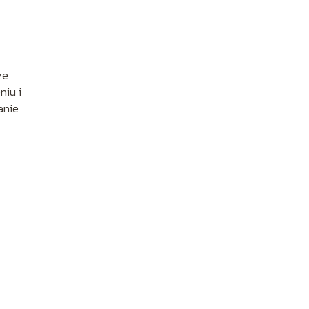
że
niu i
anie