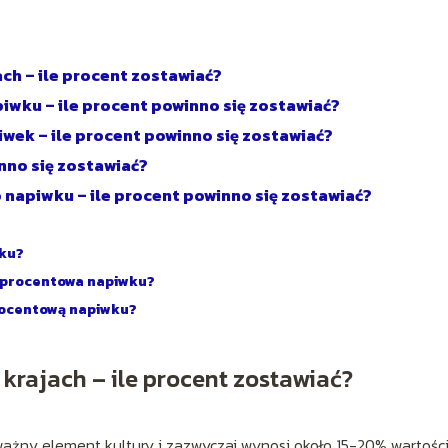
ch – ile procent zostawiać?
iwku – ile procent powinno się zostawiać?
piwek – ile procent powinno się zostawiać?
inno się zostawiać?
 napiwku – ile procent powinno się zostawiać?
wku?
ć procentowa napiwku?
procentową napiwku?
krajach – ile procent zostawiać?
żny element kultury i zazwyczaj wynosi około 15-20% wartośc