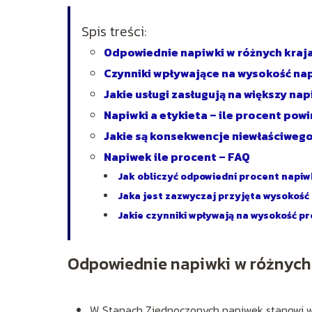
Spis treści:
Odpowiednie napiwki w różnych kraja
Czynniki wpływające na wysokość nap
Jakie usługi zasługują na większy na
Napiwki a etykieta – ile procent pow
Jakie są konsekwencje niewłaściwego
Napiwek ile procent – FAQ
Jak obliczyć odpowiedni procent napi
Jaka jest zazwyczaj przyjęta wysokoś
Jakie czynniki wpływają na wysokość 
Odpowiednie napiwki w różnych 
W Stanach Zjednoczonych napiwek stanowi wa