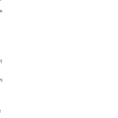
ak
ej
j.
ź