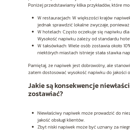
Poniżej przedstawiamy kilka przykładów, które m
W restauracjach: W większości krajów napiwe
jednak sprawdzić lokalne zwyczaje, ponieważ
W hotelach: Często oczekuje się napiwku dla
Wysokość napiwku zależy od standardu hotelu
W taksówkach: Wiele osób zostawia około 10%
niektórych miastach istnieje stała stawka na
Pamiętaj, że napiwek jest dobrowolny, ale stano
zatem dostosować wysokość napiwku do jakości ob
Jakie są konsekwencje niewłaści
zostawiać?
Niewłaściwy napiwek może prowadzić do niez
jakość obsługi klientów.
Zbyt niski napiwek może być uznany za niegr