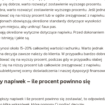
iśmy się dobrze, warto rozważyć zostawienie wyższego procentu.
dobra, warto rozważyć zostawienie wyższego procentu. Jeśli jedn
ować się na niższy procent lub w ogóle zrezygnować z napiwku.
regionach obowiązują określone standardy dotyczące wysokości
nym miejscu, aby uniknąć faux pas.
 mają określone wytyczne dotyczące napiwku. Przed dokonaniem
stnieją i jakie są.
nosi około 15-20% całkowitej wartości rachunku. Warto jednak
zna decyzja zawsze należy do klienta. W przypadku bardzo dobr
ydować się na wyższy procent, podczas gdy w przypadku słabej
ć się na niższy procent lub całkowicie zrezygnować z napiwku.
ubiektywnej oceny doświadczenia i naszej dyspozycji finansowe
zy napiwek – ile procent powinno się
większy napiwek i ile procent powinno się zostawiać, to odpowied
to kilka wskazówek, które pomogą Ci podjąć decyzję: