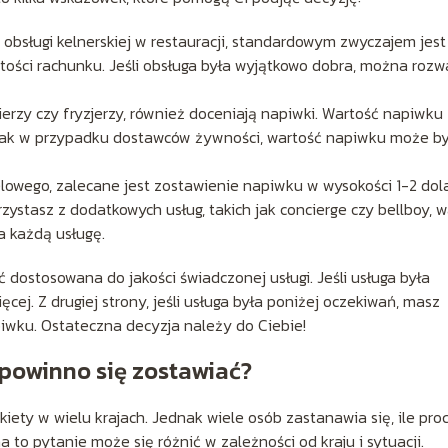
 obsługi kelnerskiej w restauracji, standardowym zwyczajem jest
ości rachunku. Jeśli obsługa była wyjątkowo dobra, można roz
ierzy czy fryzjerzy, również doceniają napiwki. Wartość napiwku
dnak w przypadku dostawców żywności, wartość napiwku może b
lowego, zalecane jest zostawienie napiwku w wysokości 1-2 dol
rzystasz z dodatkowych usług, takich jak concierge czy bellboy, 
a każdą usługę.
dostosowana do jakości świadczonej usługi. Jeśli usługa była
cej. Z drugiej strony, jeśli usługa była poniżej oczekiwań, masz
wku. Ostateczna decyzja należy do Ciebie!
 powinno się zostawiać?
ety w wielu krajach. Jednak wiele osób zastanawia się, ile pro
to pytanie może się różnić w zależności od kraju i sytuacji.