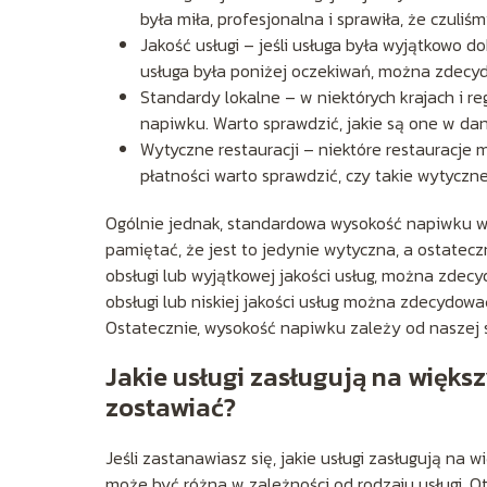
była miła, profesjonalna i sprawiła, że czul
Jakość usługi – jeśli usługa była wyjątkowo 
usługa była poniżej oczekiwań, można zdecyd
Standardy lokalne – w niektórych krajach i 
napiwku. Warto sprawdzić, jakie są one w da
Wytyczne restauracji – niektóre restauracje
płatności warto sprawdzić, czy takie wytyczne i
Ogólnie jednak, standardowa wysokość napiwku wy
pamiętać, że jest to jedynie wytyczna, a ostatec
obsługi lub wyjątkowej jakości usług, można zdec
obsługi lub niskiej jakości usług można zdecydowa
Ostatecznie, wysokość napiwku zależy od naszej s
Jakie usługi zasługują na więks
zostawiać?
Jeśli zastanawiasz się, jakie usługi zasługują na 
może być różna w zależności od rodzaju usługi. O