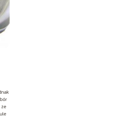
ednak
ybór
 że
ule