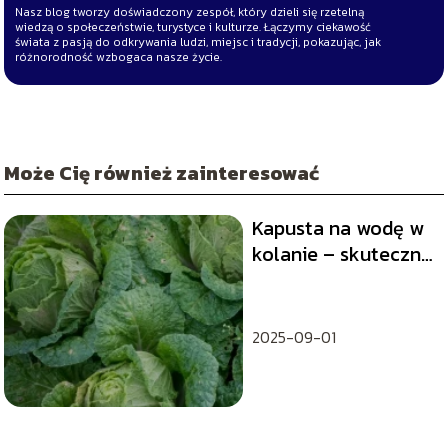
Nasz blog tworzy doświadczony zespół, który dzieli się rzetelną
wiedzą o społeczeństwie, turystyce i kulturze. Łączymy ciekawość
świata z pasją do odkrywania ludzi, miejsc i tradycji, pokazując, jak
różnorodność wzbogaca nasze życie.
Może Cię również zainteresować
Kapusta na wodę w
kolanie – skuteczny
sposób na leczenie
bólu stawów
2025-09-01